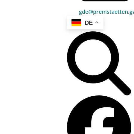
Sport, Freizeit & Kultur
gde@premstaetten.gv
Bildung, Kinderbetreuung & Schule
DE
Jugend, Familie & Senior:innen
Gesundheit & Soziales
Verkehr & Wirtschaft
Kontakt
03136 / 52 405 0
gde@premstaetten.gv.at
Hauptplatz 1, 8141 Premstätten
Hilfreiches