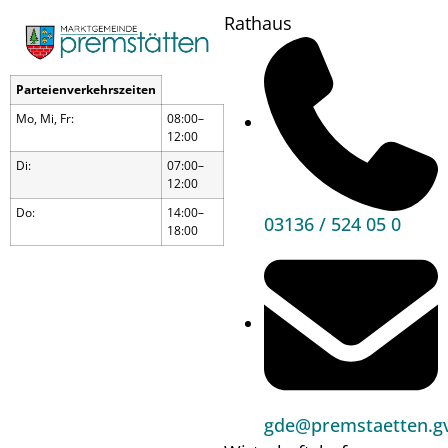
Rathaus
Parteienverkehrszeiten
Mo, Mi, Fr:
08:00–
12:00
Die Marktgemeinde
Di:
07:00–
Premstätten sucht:
12:00
Bibliothekar*in (m/w/d)
Do:
14:00–
03136 / 524 05 0
18:00
Beschäftigungsausmaß:
Arbeitsbeginn:
Teilzeit
ehestmöglich
Überzahlung:
Möglich, abhängig von
Ausschreibung
Vordienstzeiten und
Qualifikationen
Mitarbeiter*in als Schulwart*in
(m/w/d)
gde@premstaetten.gv
Beschäftigungsausmaß:
Arbeitsbeginn: