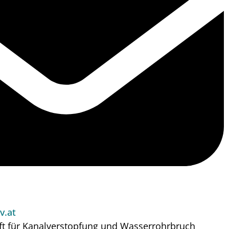
v.at
ft für Kanalverstopfung und Wasserrohrbruch