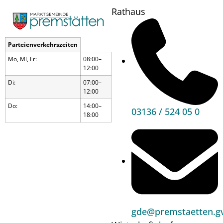
Rathaus
Parteienverkehrszeiten
Mo, Mi, Fr:
08:00–
12:00
Di:
07:00–
12:00
Do:
14:00–
03136 / 524 05 0
18:00
- Der Österreichischer
Skulpturenpark -
gde@premstaetten.gv
Kulturgenuss im