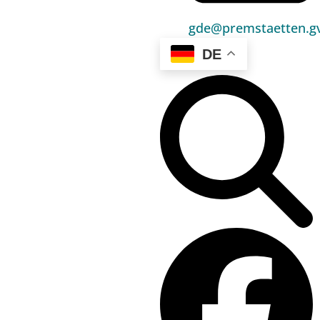
gde@premstaetten.gv
DE