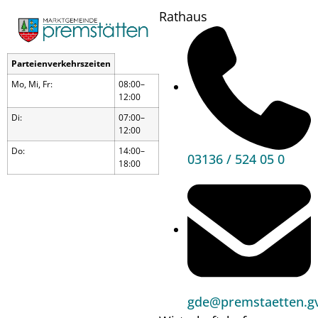
Rathaus
Parteienverkehrszeiten
Mo, Mi, Fr:
08:00–
12:00
Di:
07:00–
12:00
Do:
14:00–
03136 / 524 05 0
18:00
Pflege/Pflegebetten
& Soziale Dienste
gde@premstaetten.gv