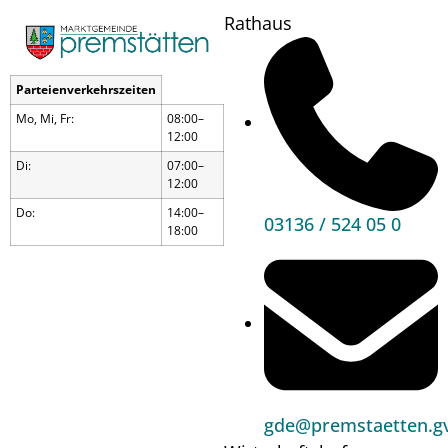
Rathaus
Politik und Verwaltung
Parteienverkehrszeiten
Unser Vorstand
Mo, Mi, Fr:
08:00–
12:00
Di:
07:00–
12:00
Do:
14:00–
03136 / 524 05 0
Vorsitzender
des Gemeindevorstandes ist unser
18:00
Bürgermeister Dr. Matthias Pokorn.
Die
Anzahl der Mitglieder des
Gemeindevorstandes
ist von der Einwohnerzahl
der Gemeinde abhängig.
Der Gemeindevorstand der Marktgemeinde
Premstätten besteht aus
5 Mitgliedern
, die
gde@premstaetten.gv