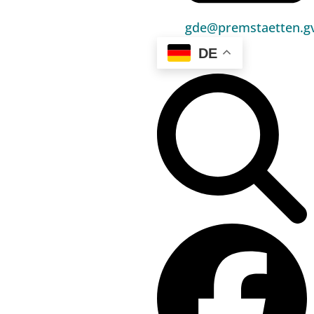
gde@premstaetten.gv
DE
Vorstandsvorsitzender, Bgm. Dr. Matthias Pokorn
Bürgermeister