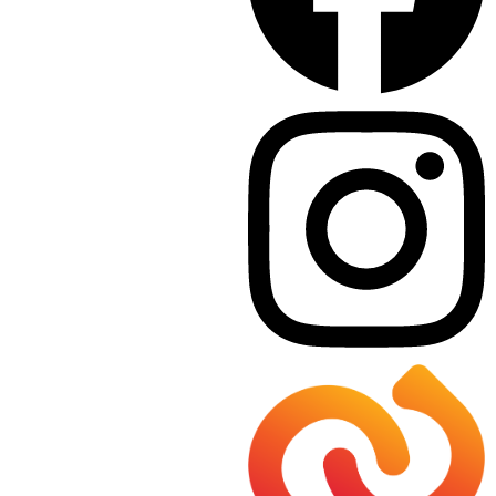
Dr. Matthias Pokorn
Für einen Termin oder Anfragen an Herrn Dr.
Matthias Pokorn kontaktieren Sie bitte Sabine
Findner
Mail schreiben
03136 / 524 05-19
0676/524 05 - 13
Hauptplatz 1
8141 Premstätten