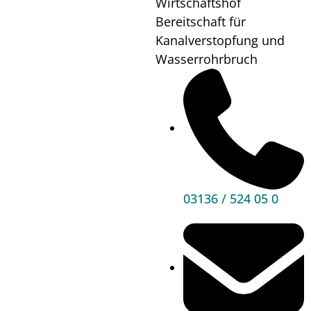
mehrmals im Jahr bei nicht öffentlichen Sitzungen
Wirtschaftshof
in ihren Kompetenzbereich fallende
Bereitschaft für
Entscheidungen treffen.
Kanalverstopfung und
Wasserrohrbruch
Der Gemeindevorstand besteht aus dem
Bürgermeister, zwei Vizebürgermeistern, dem
Gemeindekassier und einem weiteren vom
Gemeinderat zu wählenden Vorstandsmitglied.
Unser Gemeindevorstand setzt sich aus folgenden
Personen zusammen:
03136 / 524 05 0