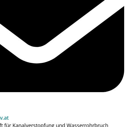
v.at
ft für Kanalverstopfung und Wasserrohrbruch