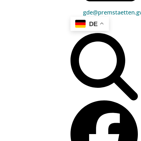
gde@premstaetten.gv
Hauptbereiche
Politik
DE
Unser Premstätten
Bürgerservice
Umwelt & Energie
Bauen & Wohnen
Sport, Freizeit & Kultur
Bildung, Kinderbetreuung & Schule
Jugend, Familie & Senior:innen
Gesundheit & Soziales
Verkehr & Wirtschaft