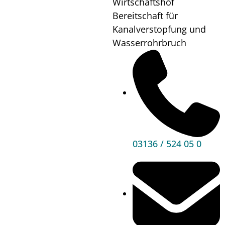
Wirtschaftshof
Bitte um
Bereitschaft für
Voranmeldung bei
Kanalverstopfung und
Gloria Hergan
Wasserrohrbruch
unter Mobil 0680 /
23 17 643.
Wann?
14.11.23
08:30
bis
10:30
Wo?
Pfarrsaal
03136 / 524 05 0
Mehr
Informationen