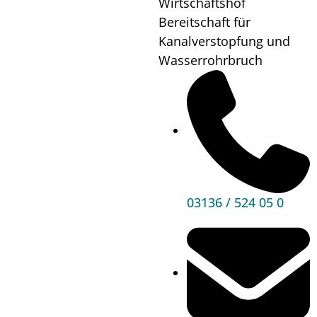
Wirtschaftshof
offenen
Bereitschaft für
Kanalverstopfung und
Musikschultüre
Wasserrohrbruch
Wann?
03.06.24
Wo?
Musikschule
Premstätten
Mehr
Informationen
03136 / 524 05 0
Hauptbereiche