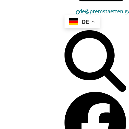
Politik
gde@premstaetten.gv
Unser Premstätten
DE
Bürgerservice
Umwelt & Energie
Bauen & Wohnen
Sport, Freizeit & Kultur
Bildung, Kinderbetreuung & Schule
Jugend, Familie & Senior:innen
Gesundheit & Soziales
Verkehr & Wirtschaft
Kontakt