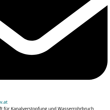
v.at
ft für Kanalverstopfung und Wasserrohrbruch