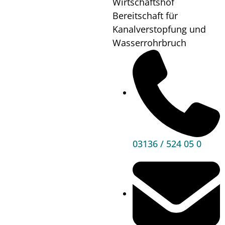
Wirtschaftshof
Wo?
Bereitschaft für
Kanalverstopfung und
Wasserrohrbruch
Mehr
Informationen
03136 / 524 05 0
Hauptbereiche
Politik
Unser Premstätten
Bürgerservice
Umwelt & Energie