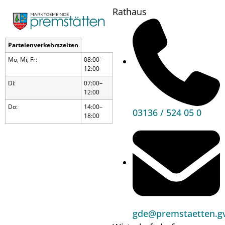
Rathaus
Parteienverkehrszeiten
Mo, Mi, Fr:
08:00–
12:00
Di:
07:00–
12:00
Do:
14:00–
03136 / 524 05 0
18:00
Wandern
gde@premstaetten.gv
Wann?
13.08.25