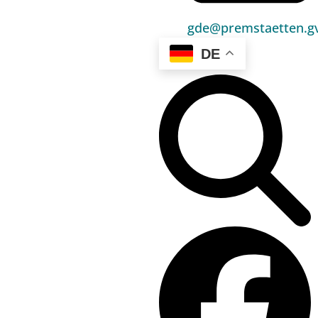
Bauen & Wohnen
gde@premstaetten.gv
Sport, Freizeit & Kultur
DE
Bildung, Kinderbetreuung & Schule
Jugend, Familie & Senior:innen
Gesundheit & Soziales
Verkehr & Wirtschaft
Kontakt
03136 / 52 405 0
gde@premstaetten.gv.at
Hauptplatz 1, 8141 Premstätten
Hilfreiches