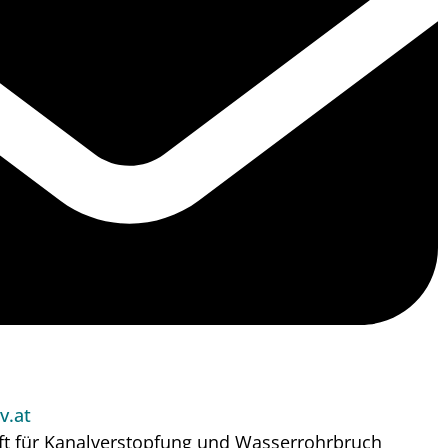
v.at
ft für Kanalverstopfung und Wasserrohrbruch