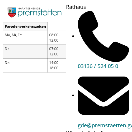
Rathaus
Parteienverkehrszeiten
Mo, Mi, Fr:
08:00–
12:00
Di:
07:00–
12:00
Do:
14:00–
03136 / 524 05 0
18:00
Tischtennisturnier
gde@premstaetten.gv
Wann?
09.03.24