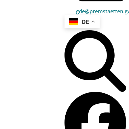
Umwelt & Energie
gde@premstaetten.gv
Bauen & Wohnen
DE
Sport, Freizeit & Kultur
Bildung, Kinderbetreuung & Schule
Jugend, Familie & Senior:innen
Gesundheit & Soziales
Verkehr & Wirtschaft
Kontakt
03136 / 52 405 0
gde@premstaetten.gv.at
Hauptplatz 1, 8141 Premstätten