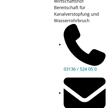
Wirtschaftshof
Wo?
Sportpark
Bereitschaft für
Stockhalle
Kanalverstopfung und
Wasserrohrbruch
Mehr
Informationen
03136 / 524 05 0
Hauptbereiche
Politik
Unser Premstätten
Bürgerservice