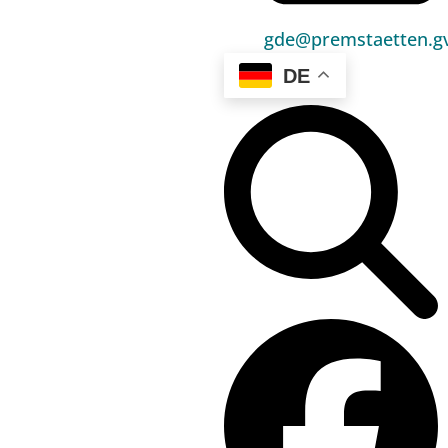
Unser Premstätten
gde@premstaetten.gv
Bürgerservice
DE
Umwelt & Energie
Bauen & Wohnen
Sport, Freizeit & Kultur
Bildung, Kinderbetreuung & Schule
Jugend, Familie & Senior:innen
Gesundheit & Soziales
Verkehr & Wirtschaft
Kontakt
03136 / 52 405 0