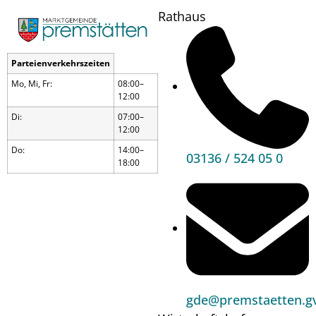
Rathaus
Parteienverkehrszeiten
Mo, Mi, Fr:
08:00–
12:00
Di:
07:00–
12:00
Do:
14:00–
03136 / 524 05 0
18:00
Theater
gde@premstaetten.gv
„Der