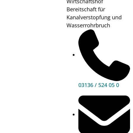
Wirtschaftshof
sinnliche
Bereitschaft für
Kanalverstopfung und
Senator“
Wasserrohrbruch
Wann?
10.03.24
17:00
Wo?
Kultursaal
Mehr
Informationen
03136 / 524 05 0
Hauptbereiche
Politik