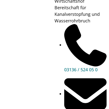
Wirtschaftshof
Tür
Bereitschaft für
Kanalverstopfung und
Wann?
15.09.24
Wasserrohrbruch
Wo?
Musikschule
Mehr
Informationen
03136 / 524 05 0
Hauptbereiche
Politik
Unser Premstätten