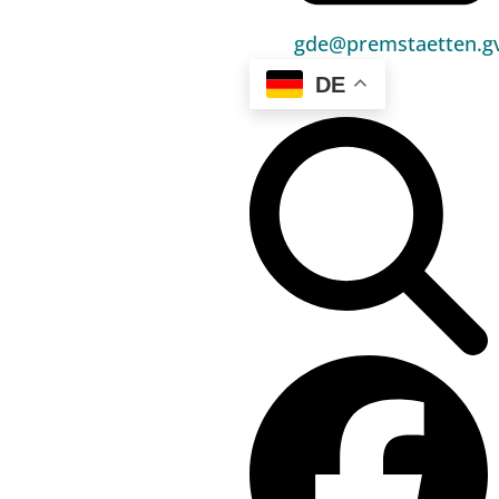
Bürgerservice
gde@premstaetten.gv
Umwelt & Energie
DE
Bauen & Wohnen
Sport, Freizeit & Kultur
Bildung, Kinderbetreuung & Schule
Jugend, Familie & Senior:innen
Gesundheit & Soziales
Verkehr & Wirtschaft
Kontakt
03136 / 52 405 0
gde@premstaetten.gv.at