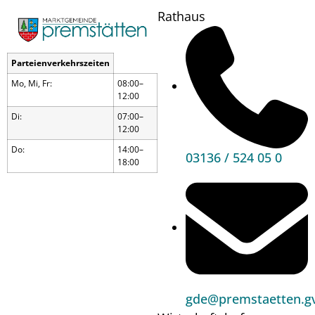
Rathaus
Parteienverkehrszeiten
Mo, Mi, Fr:
08:00–
12:00
Di:
07:00–
12:00
Do:
14:00–
03136 / 524 05 0
18:00
Tag der
gde@premstaetten.gv
offenen