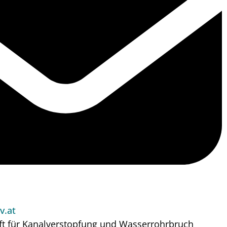
v.at
ft für Kanalverstopfung und Wasserrohrbruch