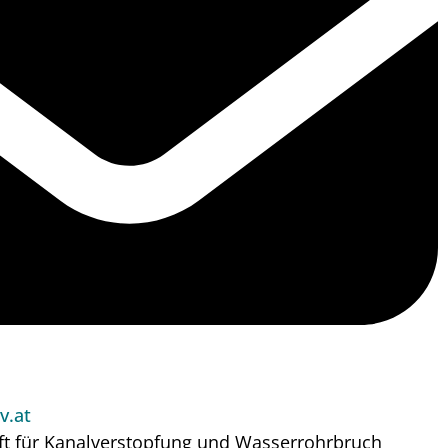
v.at
ft für Kanalverstopfung und Wasserrohrbruch