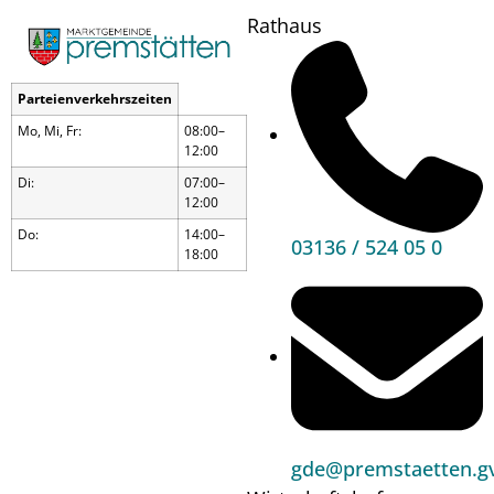
Rathaus
Parteienverkehrszeiten
Mo, Mi, Fr:
08:00–
12:00
Di:
07:00–
12:00
Do:
14:00–
03136 / 524 05 0
18:00
Ostermarkt
gde@premstaetten.gv
Wann?
20.03.26
13:00
bis