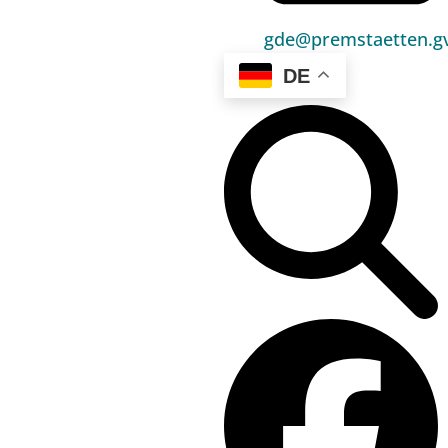
Umwelt & Energie
gde@premstaetten.gv
Bauen & Wohnen
DE
Sport, Freizeit & Kultur
Bildung, Kinderbetreuung & Schule
Jugend, Familie & Senior:innen
Gesundheit & Soziales
Verkehr & Wirtschaft
Kontakt
03136 / 52 405 0
gde@premstaetten.gv.at
Hauptplatz 1, 8141 Premstätten