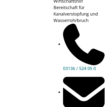
Wirtschaftshof
17:00
Bereitschaft für
Wo?
Pfarrheim
Kanalverstopfung und
Wasserrohrbruch
Mehr
Informationen
03136 / 524 05 0
Hauptbereiche
Politik
Unser Premstätten
Bürgerservice