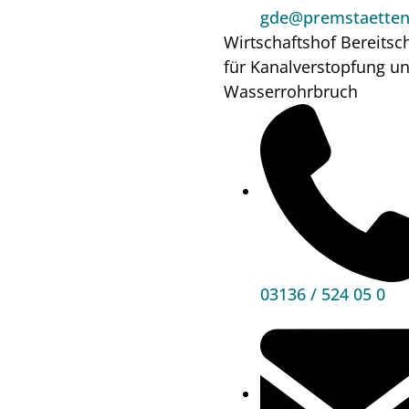
Wo?
Pfarre
gde@premstaetten.
Premstätten
Wirtschaftshof
Bereitsc
für Kanalverstopfung u
Wasserrohrbruch
Mehr
Informationen
Hauptbereiche
03136 / 524 05 0
Politik
Unser Premstätten
Bürgerservice