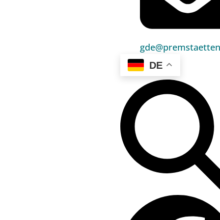
Umwelt & Energie
Bauen & Wohnen
gde@premstaetten.
Sport, Freizeit & Kultur
DE
Bildung, Kinderbetreuung & Schule
Jugend, Familie & Senior:innen
Gesundheit & Soziales
Verkehr & Wirtschaft
Kontakt
03136 / 52 405 0
gde@premstaetten.gv.at
Hauptplatz 1, 8141 Premstätten