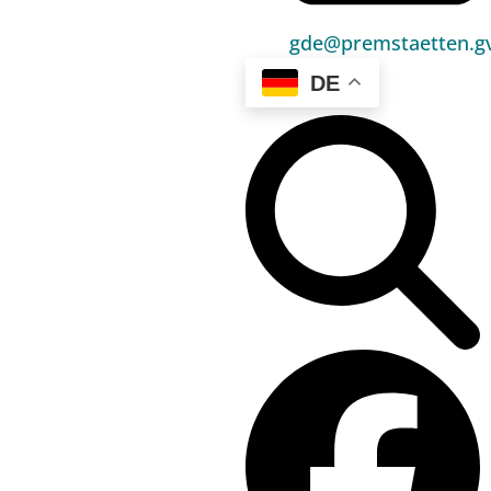
Umwelt & Energie
gde@premstaetten.gv
Bauen & Wohnen
DE
Sport, Freizeit & Kultur
Bildung, Kinderbetreuung & Schule
Jugend, Familie & Senior:innen
Gesundheit & Soziales
Verkehr & Wirtschaft
Kontakt
03136 / 52 405 0
gde@premstaetten.gv.at
Hauptplatz 1, 8141 Premstätten