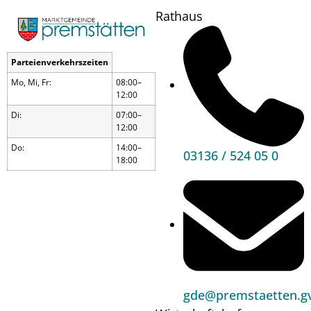
Rathaus
Parteienverkehrszeiten
Mo, Mi, Fr:
08:00–
12:00
Di:
07:00–
12:00
Do:
14:00–
03136 / 524 05 0
18:00
Maibaumaufstellen
gde@premstaetten.gv
Wann?
30.04.24
17:00