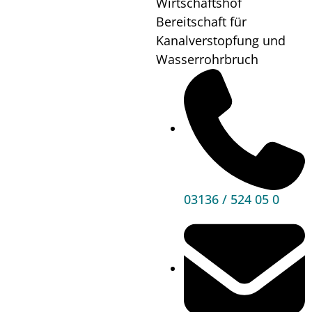
Wirtschaftshof
Wo?
Rüsthaus
Bereitschaft für
Unterpremstätten
Kanalverstopfung und
Wasserrohrbruch
Mehr
Informationen
03136 / 524 05 0
Hauptbereiche
Politik
Unser Premstätten
Bürgerservice