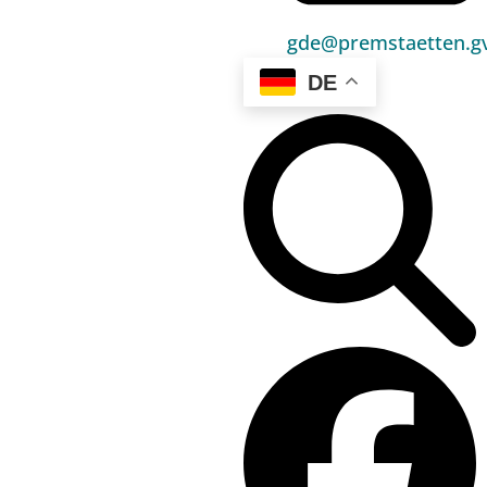
Umwelt & Energie
gde@premstaetten.gv
Bauen & Wohnen
DE
Sport, Freizeit & Kultur
Bildung, Kinderbetreuung & Schule
Jugend, Familie & Senior:innen
Gesundheit & Soziales
Verkehr & Wirtschaft
Kontakt
03136 / 52 405 0
gde@premstaetten.gv.at
Hauptplatz 1, 8141 Premstätten