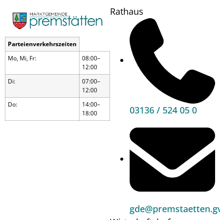
Rathaus
Parteienverkehrszeiten
Mo, Mi, Fr:
08:00–
12:00
Di:
07:00–
12:00
Do:
14:00–
03136 / 524 05 0
18:00
Kinderfischen
gde@premstaetten.gv
Wann?
18.07.24
08:00
bis