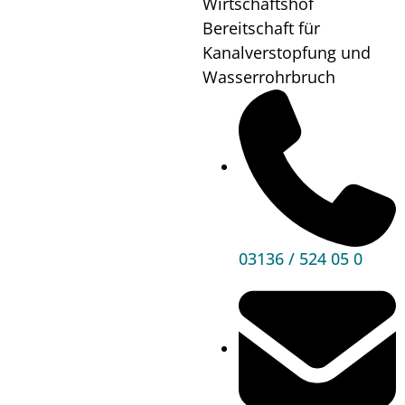
Wirtschaftshof
14:00
Bereitschaft für
Wo?
Klingerteich
Kanalverstopfung und
Wasserrohrbruch
Mehr
Informationen
03136 / 524 05 0
Hauptbereiche
Politik
Unser Premstätten
Bürgerservice