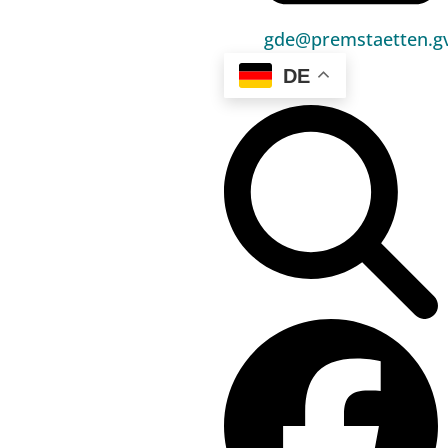
Umwelt & Energie
gde@premstaetten.gv
Bauen & Wohnen
DE
Sport, Freizeit & Kultur
Bildung, Kinderbetreuung & Schule
Jugend, Familie & Senior:innen
Gesundheit & Soziales
Verkehr & Wirtschaft
Kontakt
03136 / 52 405 0
gde@premstaetten.gv.at
Hauptplatz 1, 8141 Premstätten