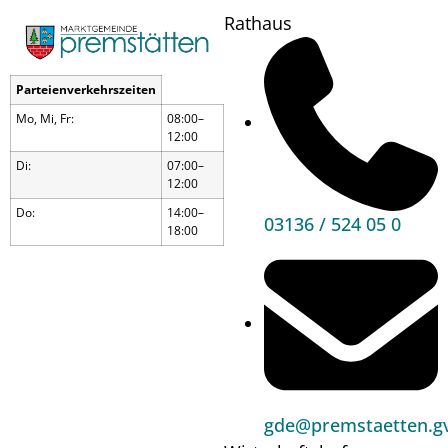
Rathaus
Parteienverkehrszeiten
Mo, Mi, Fr:
08:00–
12:00
Di:
07:00–
12:00
Do:
14:00–
03136 / 524 05 0
18:00
Kegeln
gde@premstaetten.gv
Wann?
07.01.25
16:00