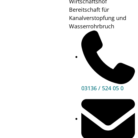
Wirtschaftshof
Wo?
Sportpark
Bereitschaft für
Premstätten
Kanalverstopfung und
Wasserrohrbruch
Mehr
Informationen
03136 / 524 05 0
Hauptbereiche
Politik
Unser Premstätten
Bürgerservice