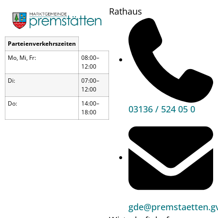
Rathaus
Parteienverkehrszeiten
Mo, Mi, Fr:
08:00–
12:00
Di:
07:00–
12:00
Do:
14:00–
03136 / 524 05 0
18:00
Hüttenzauber
gde@premstaetten.gv
vor dem