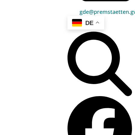
Politik
gde@premstaetten.gv
Unser Premstätten
DE
Bürgerservice
Umwelt & Energie
Bauen & Wohnen
Sport, Freizeit & Kultur
Bildung, Kinderbetreuung & Schule
Jugend, Familie & Senior:innen
Gesundheit & Soziales
Verkehr & Wirtschaft
Kontakt