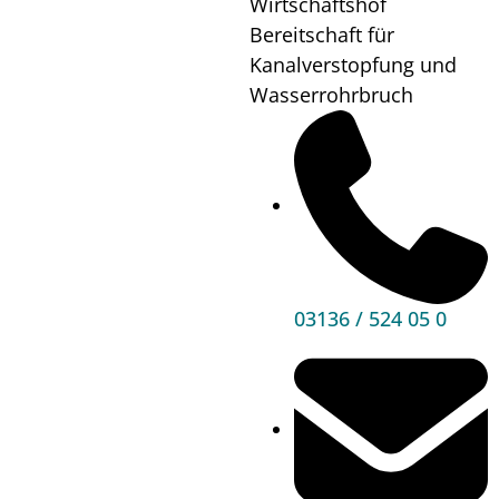
Wirtschaftshof
Rathaus
Bereitschaft für
Kanalverstopfung und
Wann?
14.12.24
14:00
bis
Wasserrohrbruch
22:00
Wo?
Rathaus
Vorplatz
Mehr
Informationen
03136 / 524 05 0
Hauptbereiche