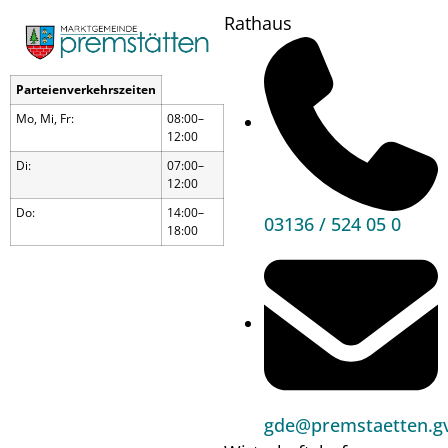
Rathaus
Parteienverkehrszeiten
Mo, Mi, Fr:
08:00–
12:00
Di:
07:00–
12:00
Do:
14:00–
03136 / 524 05 0
18:00
20 Jahre
Sommerferienaktion:
Großes Sommerfest
gde@premstaetten.gv