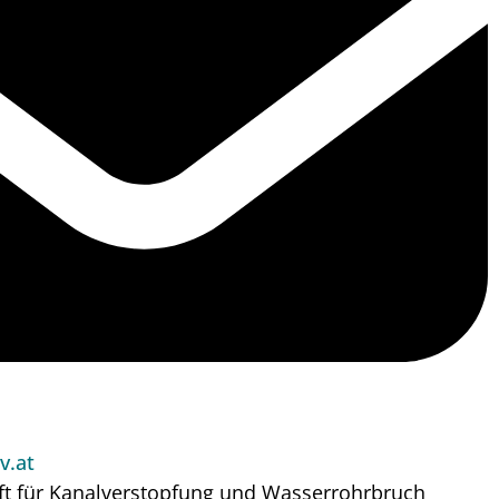
v.at
ft für Kanalverstopfung und Wasserrohrbruch