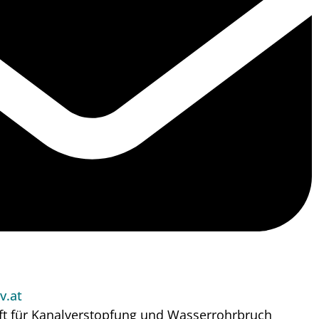
v.at
ft für Kanalverstopfung und Wasserrohrbruch