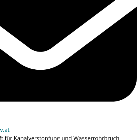
v.at
ft für Kanalverstopfung und Wasserrohrbruch