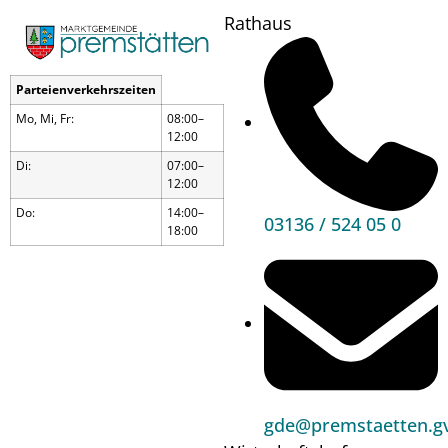
Rathaus
6. Workshop am 07.02.204
Parteienverkehrszeiten
„Unsere Zukunft“
Mo, Mi, Fr:
08:00–
12:00
Di:
07:00–
12:00
Do:
14:00–
03136 / 524 05 0
18:00
gde@premstaetten.gv