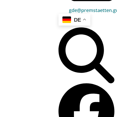
gde@premstaetten.gv
DE