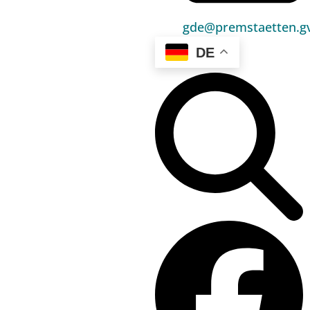
gde@premstaetten.gv
Hauptbereiche
DE
Politik
Unser Premstätten
Bürgerservice
Umwelt & Energie
Bauen & Wohnen
Sport, Freizeit & Kultur
Bildung, Kinderbetreuung & Schule
Jugend, Familie & Senior:innen
Gesundheit & Soziales
Verkehr & Wirtschaft