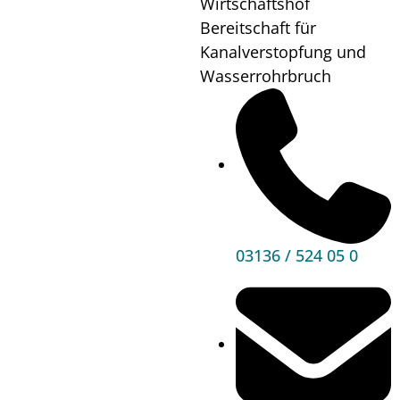
Wirtschaftshof
Jürgen Kropf
Bereitschaft für
Kanalverstopfung und
Gemeinderat
Wasserrohrbruch
Mail schreiben
0664 / 144 81 89
03136 / 524 05 0