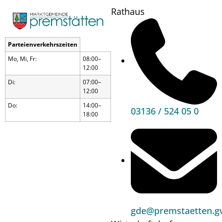
Rathaus
Parteienverkehrszeiten
Für Premstätten im Einsatz
Mo, Mi, Fr:
08:00–
12:00
Di:
07:00–
12:00
Do:
14:00–
03136 / 524 05 0
18:00
gde@premstaetten.gv