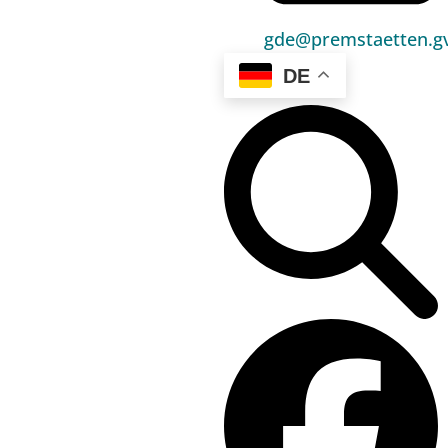
gde@premstaetten.gv
Hauptbereiche
DE
Politik
Unser Premstätten
Bürgerservice
Umwelt & Energie
Bauen & Wohnen
Sport, Freizeit & Kultur
Bildung, Kinderbetreuung & Schule
Jugend, Familie & Senior:innen
Gesundheit & Soziales
Verkehr & Wirtschaft