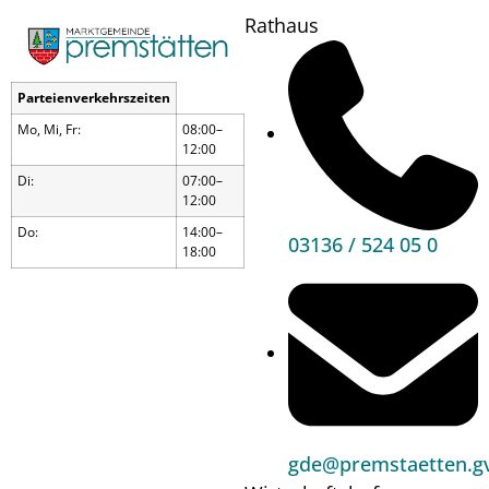
Rathaus
Parteienverkehrszeiten
Für Premstätten im Einsatz
Mo, Mi, Fr:
08:00–
12:00
Di:
07:00–
12:00
Do:
14:00–
03136 / 524 05 0
18:00
gde@premstaetten.gv