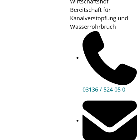
Wirtschaftshof
Unser Premstätten
Bereitschaft für
Kanalverstopfung und
Bürgerservice
Wasserrohrbruch
Umwelt & Energie
Bauen & Wohnen
Sport, Freizeit & Kultur
Bildung, Kinderbetreuung & Schule
Jugend, Familie & Senior:innen
03136 / 524 05 0
Gesundheit & Soziales
Verkehr & Wirtschaft
Kontakt
03136 / 52 405 0