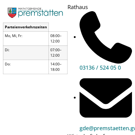
Rathaus
Parteienverkehrszeiten
Beratungstage 2026 der
Mo, Mi, Fr:
08:00–
12:00
Sozialversicherungsanstalt der
Di:
07:00–
Selbständigen (SVS)
12:00
Do:
14:00–
Termine
03136 / 524 05 0
18:00
Hauptbereiche
gde@premstaetten.gv
Politik