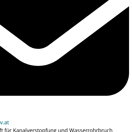
v.at
ft für Kanalverstopfung und Wasserrohrbruch