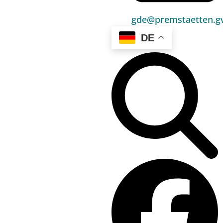
Politik
gde@premstaetten.gv
Unser Premstätten
DE
Bürgerservice
Umwelt & Energie
Bauen & Wohnen
Sport, Freizeit & Kultur
Bildung, Kinderbetreuung & Schule
Jugend, Familie & Senior:innen
Gesundheit & Soziales
Verkehr & Wirtschaft
Kontakt