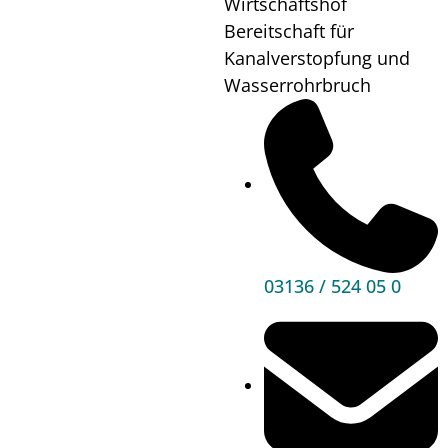
Wirtschaftshof
offenen
Bereitschaft für
Kanalverstopfung und
Musikschultüre
Wasserrohrbruch
Wann?
06.06.24
Wo?
Musikschule
Premstätten
Mehr
Informationen
03136 / 524 05 0
Hauptbereiche