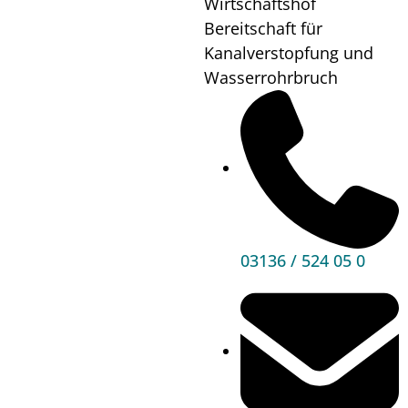
Wirtschaftshof
Wann?
21.07.23
17:00
Bereitschaft für
Wo?
Kürbisbauernhof
Kanalverstopfung und
Zachenegger
Wasserrohrbruch
Mehr
Informationen
03136 / 524 05 0
Hauptbereiche
Politik
Unser Premstätten