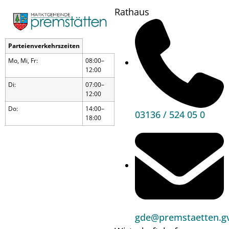
Rathaus
Parteienverkehrszeiten
Mo, Mi, Fr:
08:00–
12:00
Di:
07:00–
12:00
Do:
14:00–
03136 / 524 05 0
18:00
Woaz
gde@premstaetten.gv
brot´n