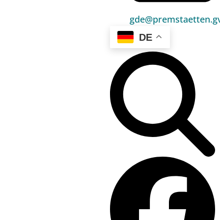
Bürgerservice
gde@premstaetten.gv
Umwelt & Energie
DE
Bauen & Wohnen
Sport, Freizeit & Kultur
Bildung, Kinderbetreuung & Schule
Jugend, Familie & Senior:innen
Gesundheit & Soziales
Verkehr & Wirtschaft
Kontakt
03136 / 52 405 0
gde@premstaetten.gv.at