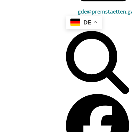
Politik
gde@premstaetten.gv
Unser Premstätten
DE
Bürgerservice
Umwelt & Energie
Bauen & Wohnen
Sport, Freizeit & Kultur
Bildung, Kinderbetreuung & Schule
Jugend, Familie & Senior:innen
Gesundheit & Soziales
Verkehr & Wirtschaft
Kontakt