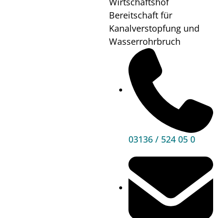
Wirtschaftshof
Erika
Bereitschaft für
Kanalverstopfung und
Wann?
06.08.24
09:00
Wasserrohrbruch
Wo?
Treffpunkt:
Rathaus
Vorplatz
Mehr
Informationen
03136 / 524 05 0
Hauptbereiche