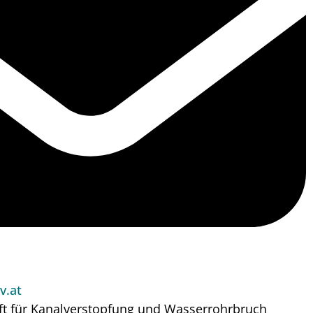
v.at
ft für Kanalverstopfung und Wasserrohrbruch