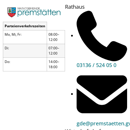
Rathaus
Parteienverkehrszeiten
Mo, Mi, Fr:
08:00–
12:00
Di:
07:00–
12:00
Do:
14:00–
03136 / 524 05 0
18:00
Spieletreff
gde@premstaetten.gv
Wann?
12.12.25
17:30