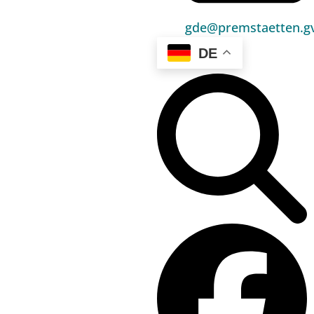
Bauen & Wohnen
gde@premstaetten.gv
Sport, Freizeit & Kultur
DE
Bildung, Kinderbetreuung & Schule
Jugend, Familie & Senior:innen
Gesundheit & Soziales
Verkehr & Wirtschaft
Kontakt
03136 / 52 405 0
gde@premstaetten.gv.at
Hauptplatz 1, 8141 Premstätten
Hilfreiches