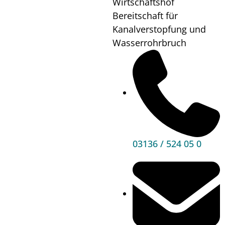
Wirtschaftshof
Wo?
Bibliothek
Bereitschaft für
Kanalverstopfung und
Wasserrohrbruch
Mehr
Informationen
03136 / 524 05 0
Hauptbereiche
Politik
Unser Premstätten
Bürgerservice
Umwelt & Energie