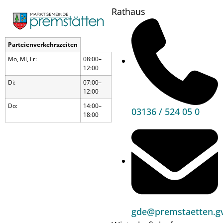
Rathaus
Parteienverkehrszeiten
Mo, Mi, Fr:
08:00–
12:00
Di:
07:00–
12:00
Do:
14:00–
03136 / 524 05 0
18:00
Spieletreff
gde@premstaetten.gv
Wann?
12.06.26
17:30