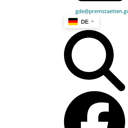
Bauen & Wohnen
gde@premstaetten.gv
Sport, Freizeit & Kultur
DE
Bildung, Kinderbetreuung & Schule
Jugend, Familie & Senior:innen
Gesundheit & Soziales
Verkehr & Wirtschaft
Kontakt
03136 / 52 405 0
gde@premstaetten.gv.at
Hauptplatz 1, 8141 Premstätten
Hilfreiches