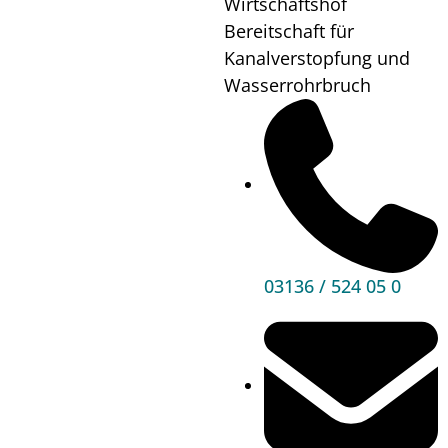
Wirtschaftshof
Wo?
Bibliothek
Bereitschaft für
Kanalverstopfung und
Wasserrohrbruch
Mehr
Informationen
03136 / 524 05 0
Hauptbereiche
Politik
Unser Premstätten
Bürgerservice
Umwelt & Energie