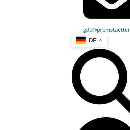
Bauen & Wohnen
Sport, Freizeit & Kultur
Bildung, Kinderbetreuung & Schule
gde@premstaetten
DE
Jugend, Familie & Senior:innen
Gesundheit & Soziales
Verkehr & Wirtschaft
Kontakt
03136 / 52 405 0
gde@premstaetten.gv.at
Hauptplatz 1, 8141 Premstätten
Hilfreiches