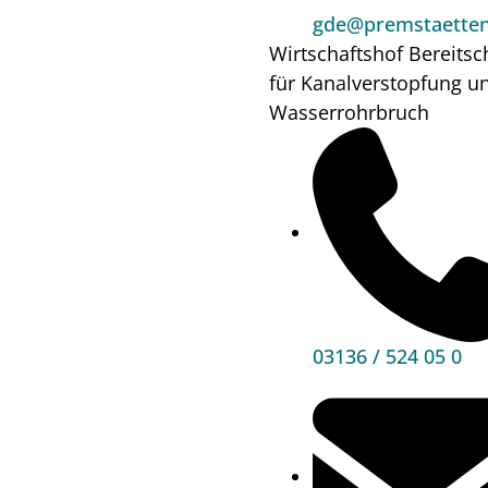
Wo?
gde@premstaetten
Wirtschaftshof
Bereitsc
für Kanalverstopfung u
Wasserrohrbruch
Mehr
Informationen
Hauptbereiche
Politik
03136 / 524 05 0
Unser Premstätten
Bürgerservice
Umwelt & Energie