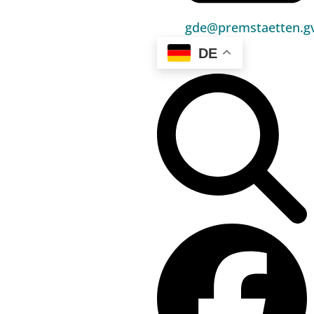
Umwelt & Energie
gde@premstaetten.gv
Bauen & Wohnen
DE
Sport, Freizeit & Kultur
Bildung, Kinderbetreuung & Schule
Jugend, Familie & Senior:innen
Gesundheit & Soziales
Verkehr & Wirtschaft
Kontakt
03136 / 52 405 0
gde@premstaetten.gv.at
Hauptplatz 1, 8141 Premstätten