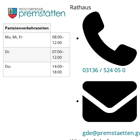
Rathaus
Parteienverkehrszeiten
Mo, Mi, Fr:
08:00–
12:00
Di:
07:00–
12:00
Do:
14:00–
03136 / 524 05 0
18:00
Seniorenclub
gde@premstaetten.gv
Wann?
06.05.26
14:00
bis