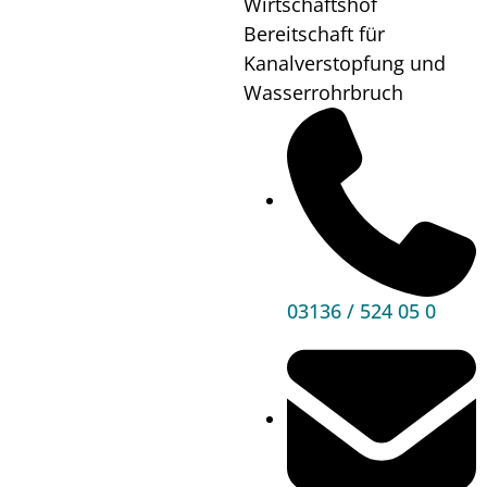
Wirtschaftshof
16:30
Bereitschaft für
Wo?
Pfarrheim
Kanalverstopfung und
Wasserrohrbruch
Mehr
Informationen
03136 / 524 05 0
Hauptbereiche
Politik
Unser Premstätten
Bürgerservice