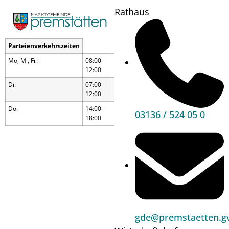
Rathaus
Parteienverkehrszeiten
Mo, Mi, Fr:
08:00–
12:00
Di:
07:00–
12:00
Do:
14:00–
03136 / 524 05 0
18:00
Seniorenausflug
gde@premstaetten.gv
Wann?
31.05.23
12:30