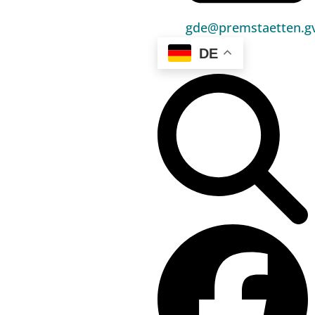
Umwelt & Energie
gde@premstaetten.gv
Bauen & Wohnen
DE
Sport, Freizeit & Kultur
Bildung, Kinderbetreuung & Schule
Jugend, Familie & Senior:innen
Gesundheit & Soziales
Verkehr & Wirtschaft
Kontakt
03136 / 52 405 0
gde@premstaetten.gv.at
Hauptplatz 1, 8141 Premstätten