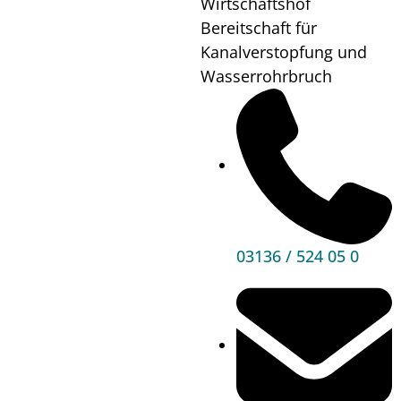
Wirtschaftshof
Wo?
noch
Bereitschaft für
offen
Kanalverstopfung und
Wasserrohrbruch
Mehr
Informationen
03136 / 524 05 0
Hauptbereiche
Politik
Unser Premstätten
Bürgerservice