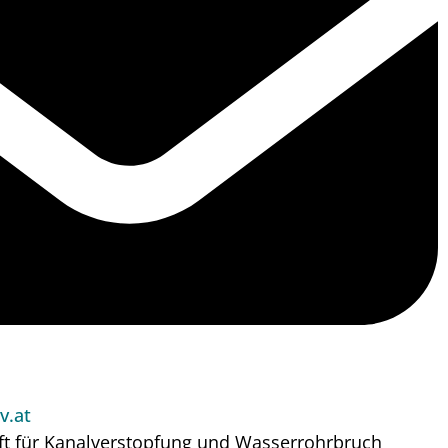
v.at
ft für Kanalverstopfung und Wasserrohrbruch