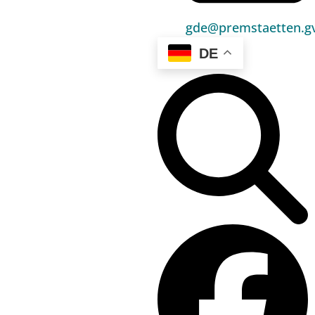
Bürgerservice
gde@premstaetten.gv
Umwelt & Energie
DE
Bauen & Wohnen
Sport, Freizeit & Kultur
Bildung, Kinderbetreuung & Schule
Jugend, Familie & Senior:innen
Gesundheit & Soziales
Verkehr & Wirtschaft
Kontakt
03136 / 52 405 0
gde@premstaetten.gv.at
Hauptplatz 1, 8141 Premstätten