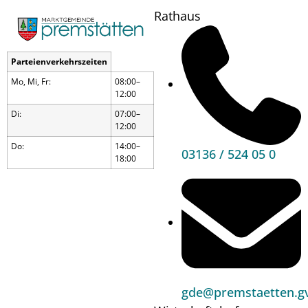
Rathaus
Parteienverkehrszeiten
Mo, Mi, Fr:
08:00–
12:00
Di:
07:00–
12:00
Do:
14:00–
03136 / 524 05 0
18:00
Muttertagskonzert
gde@premstaetten.gv
Wann?
10.05.26
16:00