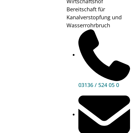
Wirtschaftshof
Wo?
Konferenzzentrum
Bereitschaft für
ams OSRAM
Kanalverstopfung und
AG
Wasserrohrbruch
Mehr
Informationen
03136 / 524 05 0
Hauptbereiche
Politik
Unser Premstätten