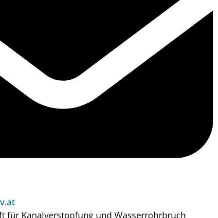
v.at
ft für Kanalverstopfung und Wasserrohrbruch