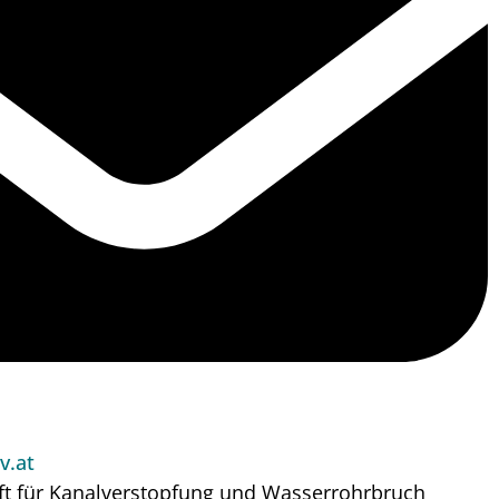
v.at
ft für Kanalverstopfung und Wasserrohrbruch