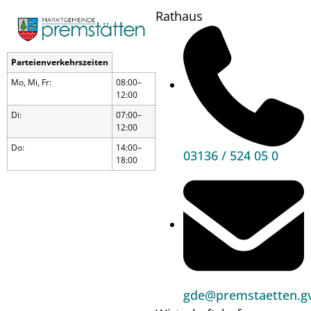
Rathaus
Parteienverkehrszeiten
Mo, Mi, Fr:
08:00–
12:00
Di:
07:00–
12:00
Do:
14:00–
03136 / 524 05 0
18:00
Kindermaskenball
gde@premstaetten.gv
Wann?
17.02.26
14:00