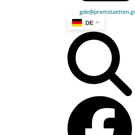
Umwelt & Energie
gde@premstaetten.gv
Bauen & Wohnen
DE
Sport, Freizeit & Kultur
Bildung, Kinderbetreuung & Schule
Jugend, Familie & Senior:innen
Gesundheit & Soziales
Verkehr & Wirtschaft
Kontakt
03136 / 52 405 0
gde@premstaetten.gv.at
Hauptplatz 1, 8141 Premstätten