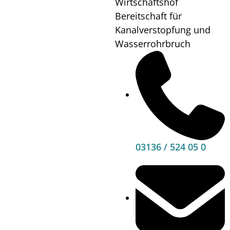
Wirtschaftshof
Wo?
Festsaal
Bereitschaft für
Zettling
Kanalverstopfung und
Wasserrohrbruch
Mehr
Informationen
03136 / 524 05 0
Hauptbereiche
Politik
Unser Premstätten
Bürgerservice