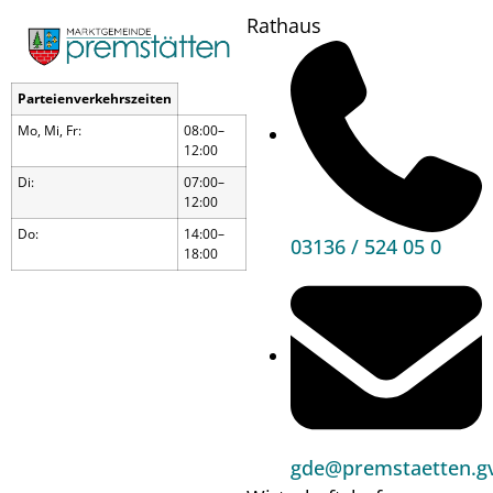
Rathaus
Parteienverkehrszeiten
Mo, Mi, Fr:
08:00–
12:00
Di:
07:00–
12:00
Do:
14:00–
03136 / 524 05 0
18:00
Kegeln
gde@premstaetten.gv
Wann?
06.06.25
16:00