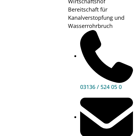
Wirtschaftshof
Wo?
Sportpark
Bereitschaft für
Premstätten
Kanalverstopfung und
Wasserrohrbruch
Mehr
Informationen
03136 / 524 05 0
Hauptbereiche
Politik
Unser Premstätten
Bürgerservice