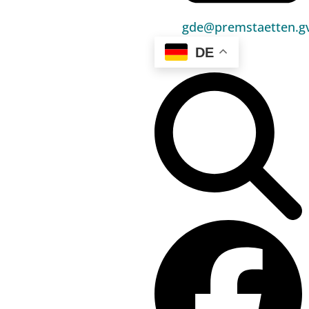
Umwelt & Energie
gde@premstaetten.gv
Bauen & Wohnen
DE
Sport, Freizeit & Kultur
Bildung, Kinderbetreuung & Schule
Jugend, Familie & Senior:innen
Gesundheit & Soziales
Verkehr & Wirtschaft
Kontakt
03136 / 52 405 0
gde@premstaetten.gv.at
Hauptplatz 1, 8141 Premstätten