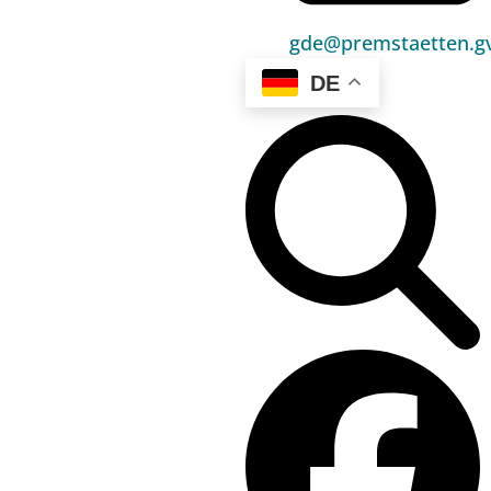
Politik
gde@premstaetten.gv
Unser Premstätten
DE
Bürgerservice
Umwelt & Energie
Bauen & Wohnen
Sport, Freizeit & Kultur
Bildung, Kinderbetreuung & Schule
Jugend, Familie & Senior:innen
Gesundheit & Soziales
Verkehr & Wirtschaft
Kontakt