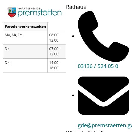
Rathaus
Parteienverkehrszeiten
Mo, Mi, Fr:
08:00–
12:00
Di:
07:00–
12:00
Do:
14:00–
03136 / 524 05 0
18:00
Hüttenzauber
gde@premstaetten.gv
mit dem