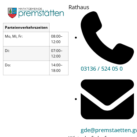
Rathaus
Parteienverkehrszeiten
Mo, Mi, Fr:
08:00–
12:00
Di:
07:00–
12:00
Do:
14:00–
03136 / 524 05 0
18:00
Weihnachtsmarkt
gde@premstaetten.gv
Wann?
22.11.24
13:00
bis