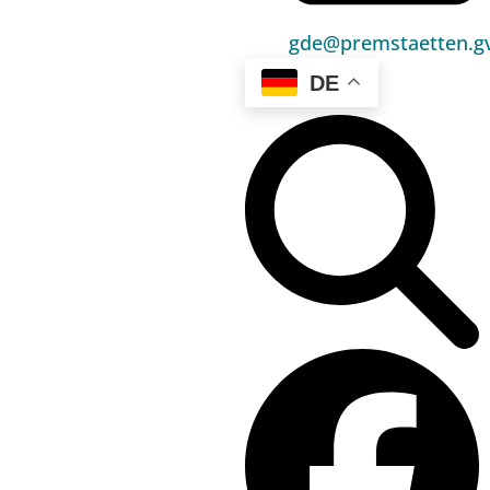
Umwelt & Energie
gde@premstaetten.gv
Bauen & Wohnen
DE
Sport, Freizeit & Kultur
Bildung, Kinderbetreuung & Schule
Jugend, Familie & Senior:innen
Gesundheit & Soziales
Verkehr & Wirtschaft
Kontakt
03136 / 52 405 0
gde@premstaetten.gv.at
Hauptplatz 1, 8141 Premstätten