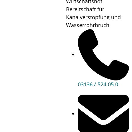
Wirtschaftshof
18:00
Bereitschaft für
Wo?
Pfarrheim
Kanalverstopfung und
Wasserrohrbruch
Mehr
Informationen
03136 / 524 05 0
Hauptbereiche
Politik
Unser Premstätten
Bürgerservice