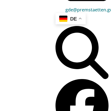
Hauptbereiche
Politik
gde@premstaetten.gv
Unser Premstätten
DE
Bürgerservice
Umwelt & Energie
Bauen & Wohnen
Sport, Freizeit & Kultur
Bildung, Kinderbetreuung & Schule
Jugend, Familie & Senior:innen
Gesundheit & Soziales
Verkehr & Wirtschaft
Kontakt