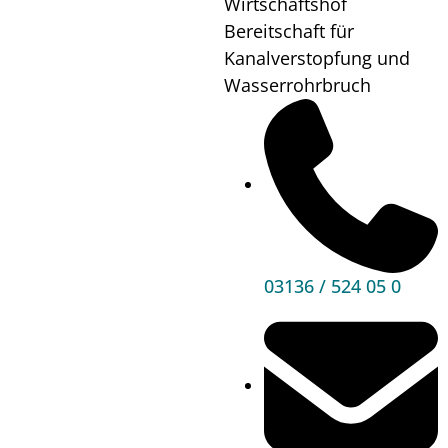
Wirtschaftshof
einsam
Bereitschaft für
Kanalverstopfung und
Wann?
24.12.25
13:00
bis
Wasserrohrbruch
16:00
Wo?
Schatzkiste,
Hauptstraße
95
Mehr
03136 / 524 05 0
Informationen