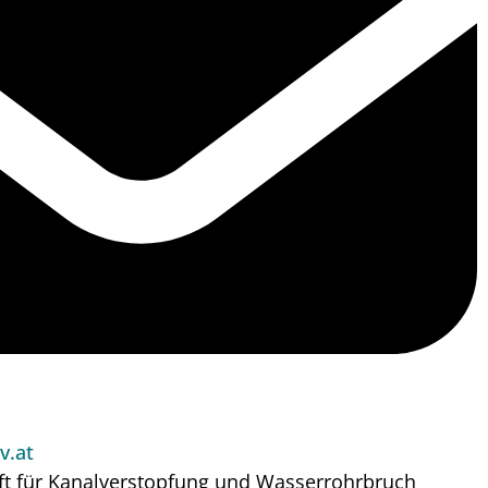
v.at
ft für Kanalverstopfung und Wasserrohrbruch